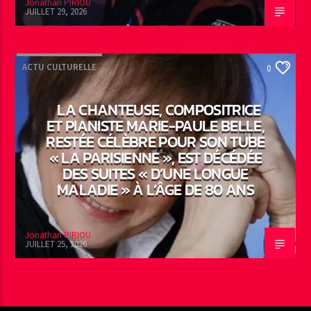
Jonathan PIRIOU
JUILLET 29, 2026
ACTU CULTURELLE
0
LA CHANTEUSE, COMPOSITRICE
ET PIANISTE MARIE-PAULE BELLE,
RESTÉE CÉLÈBRE POUR SON TUBE
« LA PARISIENNE », EST DÉCÉDÉE
DES SUITES « D’UNE LONGUE
MALADIE » À L’ÂGE DE 80 ANS
Jonathan PIRIOU
JUILLET 25, 2026