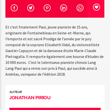
EMISSION EN COURS
NOUVEAUX ARTISTES
Et c’est finalement Paul, jeune pianiste de 15 ans,
originaire de Fontainebleau en Seine-et-Marne, qui
14:30
15:00
l’emporte et est sacré Prodige de l’année par le jury
composé de la soprano Elisabeth Vidal, du violoncelliste
Gautier Capuçon et de la danseuse étoile Marie-Claude
Pietragalla. Il remporte également une bourse d’études de
Radio Ice Age France
10 000 euros. C’est le talentueux pianiste chinois Lang
Lang Paul qui a remis son prix à Paul, qui succède ainsi à
Andréas, vainqueur de l’édition 2018.
AUTEUR
JONATHAN PIRIOU