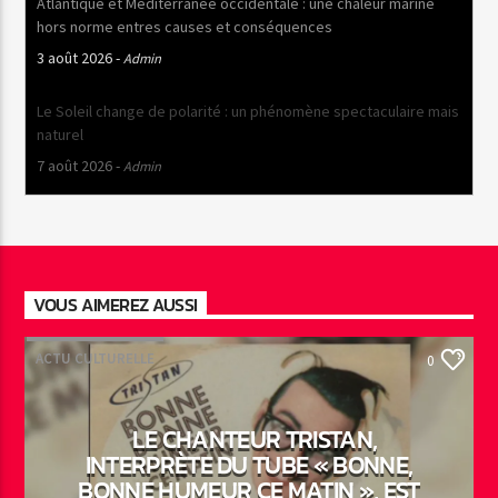
Atlantique et Méditerranée occidentale : une chaleur marine
hors norme entres causes et conséquences
3 août 2026
-
Admin
Le Soleil change de polarité : un phénomène spectaculaire mais
naturel
7 août 2026
-
Admin
VOUS AIMEREZ AUSSI
ACTU CULTURELLE
0
LE CHANTEUR TRISTAN,
INTERPRÈTE DU TUBE « BONNE,
BONNE HUMEUR CE MATIN », EST