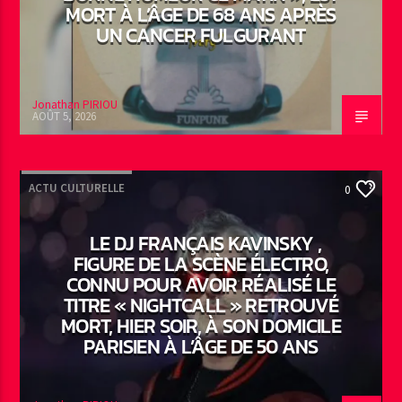
MORT À L’ÂGE DE 68 ANS APRÈS
UN CANCER FULGURANT
Jonathan PIRIOU
AOÛT 5, 2026
ACTU CULTURELLE
0
LE DJ FRANÇAIS KAVINSKY ,
FIGURE DE LA SCÈNE ÉLECTRO,
CONNU POUR AVOIR RÉALISÉ LE
TITRE « NIGHTCALL » RETROUVÉ
MORT, HIER SOIR, À SON DOMICILE
PARISIEN À L’ÂGE DE 50 ANS